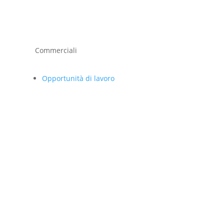
Commerciali
Opportunità di lavoro
Modelli di vendità
Carriere
Centro Risorse
Contatti
Diventa Partner
Search